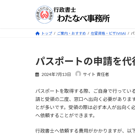
コ
ナ
ン
ビ
テ
ゲ
ン
ー
ツ
シ
トップ
ご案内・おすすめ
在留資格・ビザ(VISA)
パ
へ
ョ
ス
ン
キ
に
パスポートの申請を代
ッ
移
プ
動
2024年7月13日
サイト 責任者
パスポートを取得する際、ご自身で行ってい
請と受領の二度、窓口へ出向く必要がありま
とが多いです。受領の際は必ず本人が出向く
へ依頼することができます。
行政書士へ依頼する費用がかかりますが、以