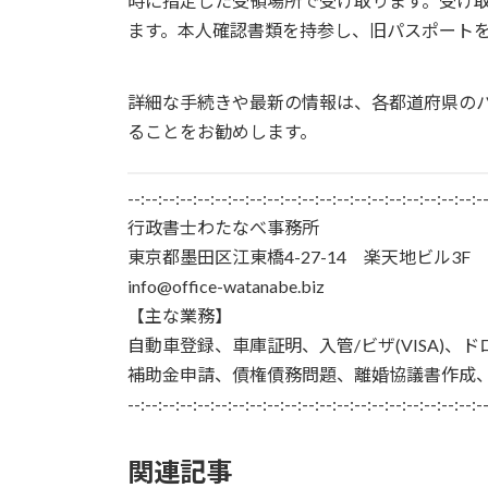
時に指定した受領場所で受け取ります。受け
ます。本人確認書類を持参し、旧パスポート
詳細な手続きや最新の情報は、各都道府県の
ることをお勧めします。
--:--:--:--:--:--:--:--:--:--:--:--:--:--:--:--:--:--:--:--:-
行政書士わたなべ事務所
東京都墨田区江東橋4-27-14 楽天地ビル3F
info@office-watanabe.biz
【主な業務】
自動車登録、車庫証明、入管/ビザ(VISA)、
補助金申請、債権債務問題、離婚協議書作成
--:--:--:--:--:--:--:--:--:--:--:--:--:--:--:--:--:--:--:--:-
関連記事