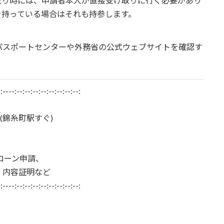
取り時には、申請者本人が直接受け取りに行く必要があり
を持っている場合はそれも持参します。
パスポートセンターや外務省の公式ウェブサイトを確認す
-:----:--:--:--:--:--:--:--:--:
 (錦糸町駅すぐ)
ドローン申請、
、内容証明など
-:----:--:--:--:--:--:--:--:--: