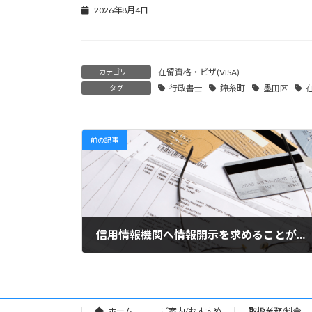
2026年8月4日
在留資格・ビザ(VISA)
カテゴリー
行政書士
錦糸町
墨田区
タグ
前の記事
信用情報機関へ情報開示を求めることができます
2024年7月12日
ホーム
ご案内/おすすめ
取扱業務/料金