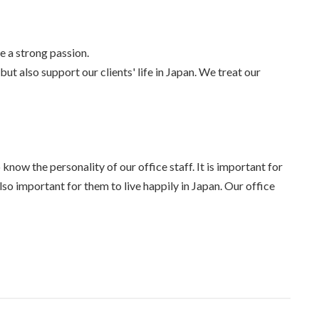
e a strong passion.
ut also support our clients' life in Japan. We treat our
now the personality of our office staff. It is important for
 also important for them to live happily in Japan. Our office