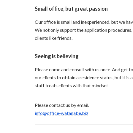
Small office, but great passion
Our office is small and inexperienced, but we hav
We not only support the application procedures, b
clients like friends.
Seeing is believing
Please come and consult with us once. And get to k
our clients to obtain a residence status, but it is
staff treats clients with that mindset.
Please contact us by email.
info@office-watanabe.biz