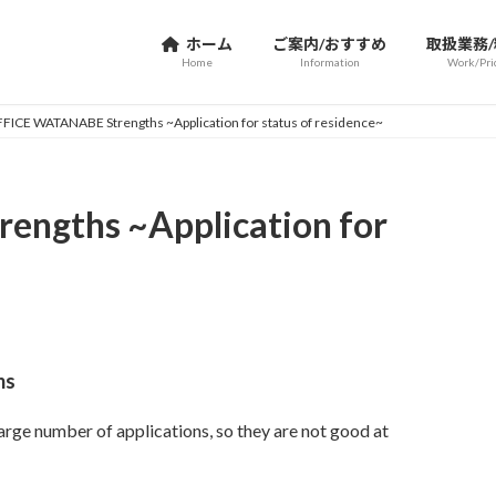
ホーム
ご案内/おすすめ
取扱業務
Home
Information
Work/Pri
FICE WATANABE Strengths ~Application for status of residence~
ngths ~Application for
ms
arge number of applications, so they are not good at