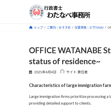
コ
ナ
ン
ビ
テ
ゲ
ン
ー
ツ
シ
トップ
ご案内・おすすめ
在留資格・ビザ(VISA)
OF
へ
ョ
ス
ン
キ
に
OFFICE WATANABE Stre
ッ
移
プ
動
status of residence~
2025年4月4日
サイト 責任者
Characteristics of large immigration far
Large immigration firms prioritize processing a l
providing detailed support to clients.