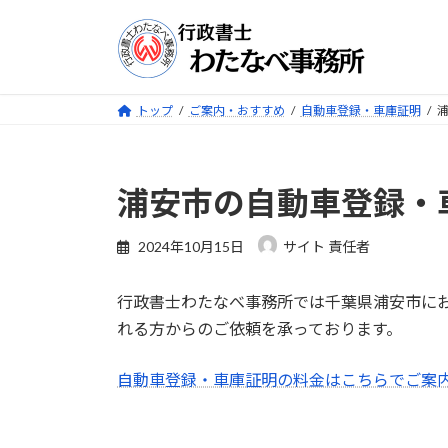
コ
ナ
ン
ビ
テ
ゲ
ン
ー
ツ
シ
トップ
ご案内・おすすめ
自動車登録・車庫証明
へ
ョ
ス
ン
キ
に
浦安市の自動車登録・
ッ
移
プ
動
2024年10月15日
サイト 責任者
行政書士わたなべ事務所では千葉県浦安市に
れる方からのご依頼を承っております。
自動車登録・車庫証明の料金はこちらでご案