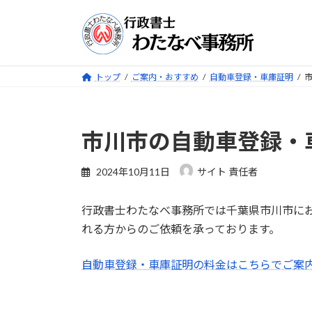
コ
ナ
ン
ビ
テ
ゲ
ン
ー
ツ
シ
トップ
ご案内・おすすめ
自動車登録・車庫証明
へ
ョ
ス
ン
キ
に
市川市の自動車登録・
ッ
移
プ
動
2024年10月11日
サイト 責任者
行政書士わたなべ事務所では千葉県市川市に
れる方からのご依頼を承っております。
自動車登録・車庫証明の料金はこちらでご案