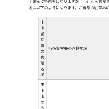
申請先は警察署になりますが、市川市を管轄
域は以下のようになります。ご自身の駐車場
市
川
警
察
署
行徳警察署の管轄地域
の
管
轄
地
域
市
川
市
の
う