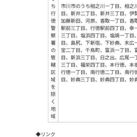
ち
市川市のうち相之川一丁目、相之
行
目、新井二丁目、新井三丁目、伊
徳
加藤新田、河原、香取一丁目、香
警
駅前三丁目、行徳駅前四丁目、幸
察
三丁目、塩浜四丁目、塩焼一丁目
署
目、島尻、下新宿、下妙典、末広
の
宝二丁目、千鳥町、富浜一丁目、
管
目、新浜三丁目、日之出、広尾一
轄
三丁目、福栄四丁目、本行徳、本
区
行徳一丁目、南行徳二丁目、南行
域
目、妙典三丁目、妙典四丁目、妙
を
除
く
地
域
◆リンク