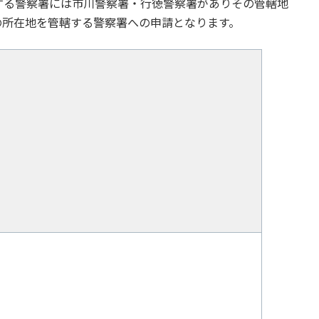
する警察署には市川警察署・行徳警察署がありその管轄地
の所在地を管轄する警察署への申請となります。