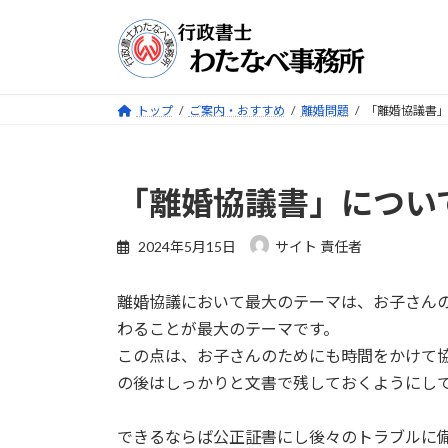
コ
ナ
ン
ビ
テ
ゲ
ン
ー
ツ
シ
トップ
ご案内・おすすめ
離婚問題
「離婚協議書
へ
ョ
ス
ン
キ
に
「離婚協議書」につい
ッ
移
プ
動
2024年5月15日
サイト 責任者
離婚協議において最大のテーマは、お子さん
わることが最大のテーマです。
この点は、お子さんのためにも時間をかけて
の後はしっかりと文書で残しておくようにし
できるならば公正証書にし後々のトラブルに