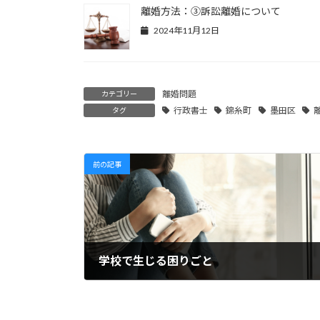
離婚方法：③訴訟離婚について
2024年11月12日
離婚問題
カテゴリー
行政書士
錦糸町
墨田区
タグ
前の記事
学校で生じる困りごと
2024年5月14日