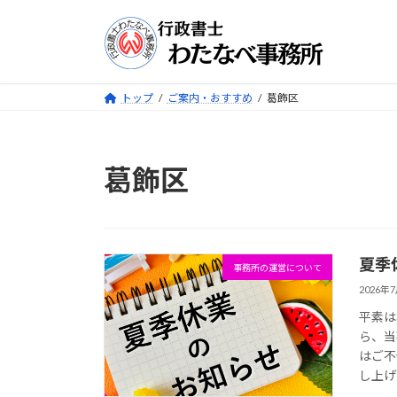
コ
ナ
ン
ビ
テ
ゲ
ン
ー
ツ
シ
トップ
ご案内・おすすめ
葛飾区
へ
ョ
ス
ン
キ
に
葛飾区
ッ
移
プ
動
夏季
事務所の運営について
2026年
平素は
ら、当
はご不
し上げま