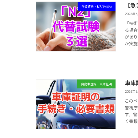
【急
在留資格・ビザ(VISA)
2026年
「技術
る場合
があり
か実施
車庫
自動車登録・車庫証明
2026年
このペ
警視庁
す。警
く書類