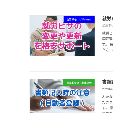
就労
在留資格・ビザ(VISA)
2026年
就労ビ
国管理
す。 
ださい
書類
自動車登録・車庫証明
2026年
わたな
だきま
す。 