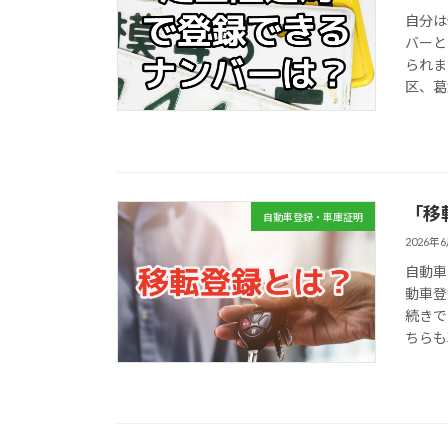
自分は
バーと
られま
区、葛
「移
自動車登録・車庫証明
2026年
自動車
動車登
続きで
ちらも