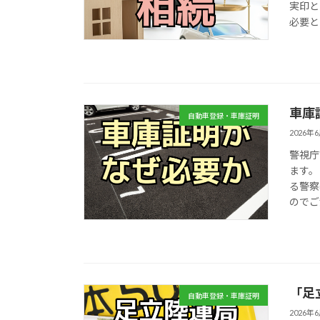
実印と
必要と
車庫
自動車登録・車庫証明
2026年
警視庁
ます。
る警察
のでご
「足
自動車登録・車庫証明
2026年