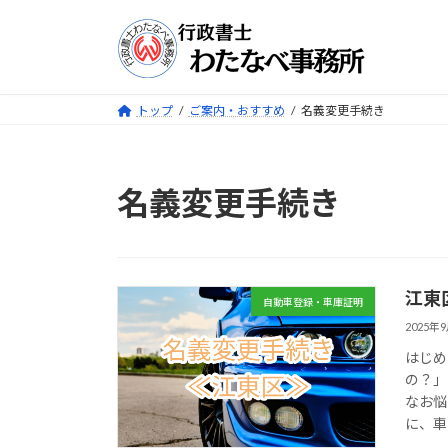
コ
ナ
ン
ビ
テ
ゲ
ン
ー
ツ
シ
トップ
ご案内・おすすめ
名義変更手続き
へ
ョ
ス
ン
キ
に
名義変更手続き
ッ
移
プ
動
江東
自動車登録・車庫証明
2025年
はじめ
の？」
なお悩
に、車